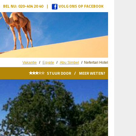
BEL NU: 020-404 20 40 |
VOLG ONS OP FACEBOOK
Vakantie
/
Egypte
/
Abu Simbel
/
Nefertari Hotel
★
★
★
★
★
STUUR DOOR
/
MEER WETEN?