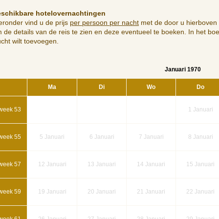
schikbare hotelovernachtingen
eronder vind u de prijs
per persoon per nacht
met de door u hierboven 
 de details van de reis te zien en deze eventueel te boeken. In het bo
ucht wilt toevoegen.
Januari 1970
Ma
Di
Wo
Do
week 53
1
Januari
week 55
5
Januari
6
Januari
7
Januari
8
Januari
week 57
12
Januari
13
Januari
14
Januari
15
Januari
week 59
19
Januari
20
Januari
21
Januari
22
Januari