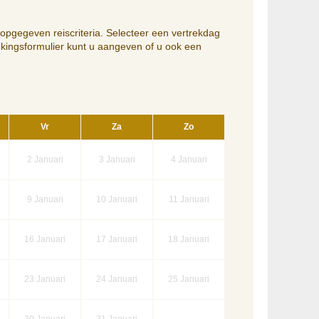
opgegeven reiscriteria. Selecteer een vertrekdag
ekingsformulier kunt u aangeven of u ook een
Vr
Za
Zo
2
Januari
3
Januari
4
Januari
9
Januari
10
Januari
11
Januari
16
Januari
17
Januari
18
Januari
23
Januari
24
Januari
25
Januari