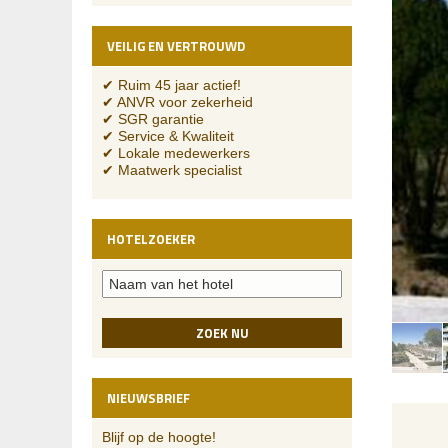
VEILIG EN VERTROUWD
✔ Ruim 45 jaar actief!
✔ ANVR voor zekerheid
✔ SGR garantie
✔ Service & Kwaliteit
✔ Lokale medewerkers
✔ Maatwerk specialist
HOTELZOEKER
ZOEK NU
NIEUWSBRIEF
Blijf op de hoogte!