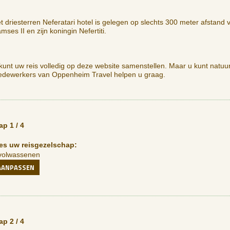
t driesterren Neferatari hotel is gelegen op slechts 300 meter afstan
mses II en zijn koningin Nefertiti.
kunt uw reis volledig op deze website samenstellen. Maar u kunt natuur
dewerkers van Oppenheim Travel helpen u graag.
ap 1 / 4
es uw reisgezelschap:
volwassenen
AANPASSEN
ap 2 / 4