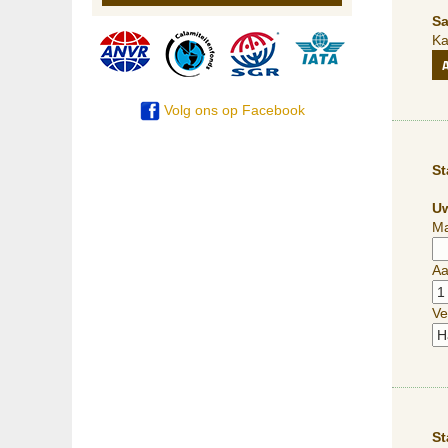
Sa
Ka
Volg ons op Facebook
St
Uw
Ma
Aa
Ve
St