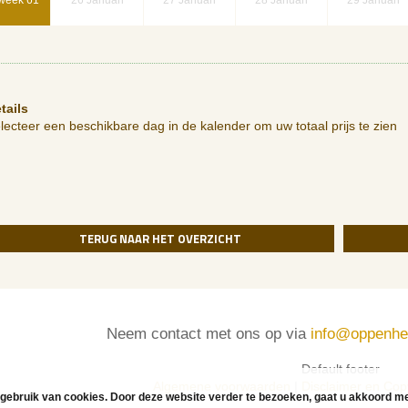
week 61
26
Januari
27
Januari
28
Januari
29
Januari
tails
lecteer een beschikbare dag in de kalender om uw totaal prijs te zien
TERUG
NAAR HET OVERZICHT
Neem contact met ons op via
info@oppenhe
Default footer
Algemene voorwaarden
|
Disclaimer en Cop
gebruik van cookies. Door deze website verder te bezoeken, gaat u akkoord me