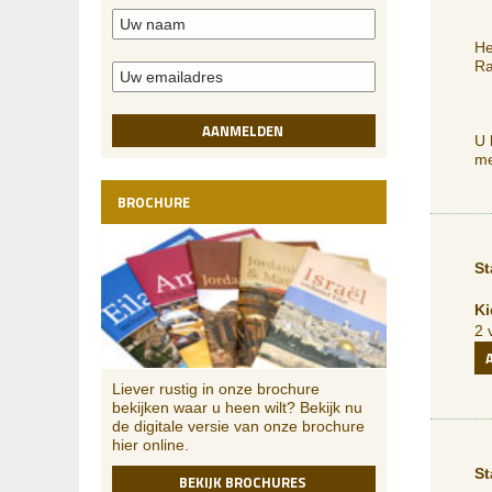
He
Ra
AANMELDEN
U 
me
BROCHURE
St
Ki
2 
Liever rustig in onze brochure
bekijken waar u heen wilt? Bekijk nu
de digitale versie van onze brochure
hier online.
St
BEKIJK BROCHURES