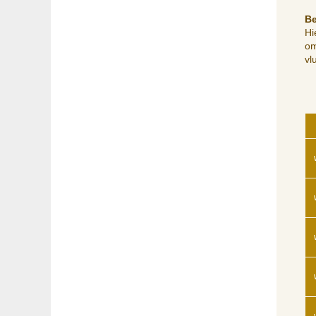
Be
Hi
om
vl