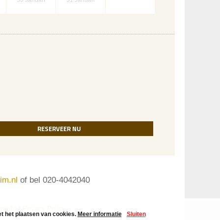
30
Januari
31
Januari
RESERVEER NU
im.nl
of bel 020-4042040
yright
|
Privacy Policy
t het plaatsen van cookies.
Meer informatie
Sluiten