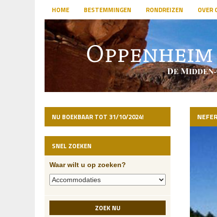
HOME
BESTEMMINGEN
RONDREIZEN
OVER 
NEFER
NU BOEKBAAR TOT 31/10/2024!
SNEL ZOEKEN
Waar wilt u op zoeken?
ZOEK NU