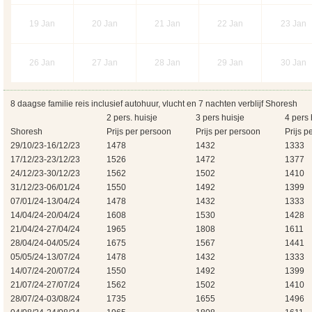
19
Jan
20
Jan
21
Jan
22
Jan
23
Jan
26
Jan
27
Jan
28
Jan
29
Jan
30
Jan
8 daagse familie reis inclusief autohuur, vlucht en 7 nachten verblijf Shoresh
2 pers. huisje
3 pers huisje
4 pers 
Shoresh
Prijs per persoon
Prijs per persoon
Prijs p
29/10/23-16/12/23
1478
1432
1333
17/12/23-23/12/23
1526
1472
1377
24/12/23-30/12/23
1562
1502
1410
31/12/23-06/01/24
1550
1492
1399
07/01/24-13/04/24
1478
1432
1333
14/04/24-20/04/24
1608
1530
1428
21/04/24-27/04/24
1965
1808
1611
28/04/24-04/05/24
1675
1567
1441
05/05/24-13/07/24
1478
1432
1333
14/07/24-20/07/24
1550
1492
1399
21/07/24-27/07/24
1562
1502
1410
28/07/24-03/08/24
1735
1655
1496