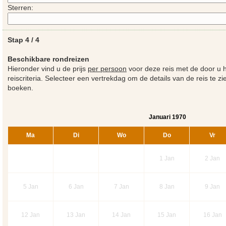
Sterren:
Stap 4 / 4
Beschikbare rondreizen
Hieronder vind u de prijs
per persoon
voor deze reis met de door u
reiscriteria. Selecteer een vertrekdag om de details van de reis te z
boeken.
Januari 1970
Ma
Di
Wo
Do
Vr
1
Jan
2
Jan
5
Jan
6
Jan
7
Jan
8
Jan
9
Jan
12
Jan
13
Jan
14
Jan
15
Jan
16
Jan