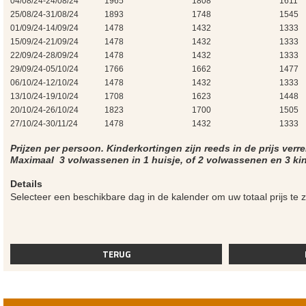
04/08/24-24/08/24
1965
1808
1611
25/08/24-31/08/24
1893
1748
1545
01/09/24-14/09/24
1478
1432
1333
15/09/24-21/09/24
1478
1432
1333
22/09/24-28/09/24
1478
1432
1333
29/09/24-05/10/24
1766
1662
1477
06/10/24-12/10/24
1478
1432
1333
13/10/24-19/10/24
1708
1623
1448
20/10/24-26/10/24
1823
1700
1505
27/10/24-30/11/24
1478
1432
1333
Prijzen per persoon. Kinderkortingen zijn reeds in de prijs ver
Maximaal 3 volwassenen in 1 huisje, of 2 volwassenen en 3 kinde
Details
Selecteer een beschikbare dag in de kalender om uw totaal prijs te z
TERUG