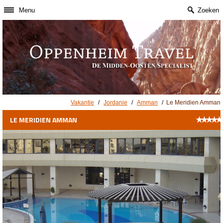
Menu
Zoeken
Vakantie
/
Jordanie
/
Amman
/
Le Meridien Amman
★
★
★
★
★
LE MERIDIEN AMMAN