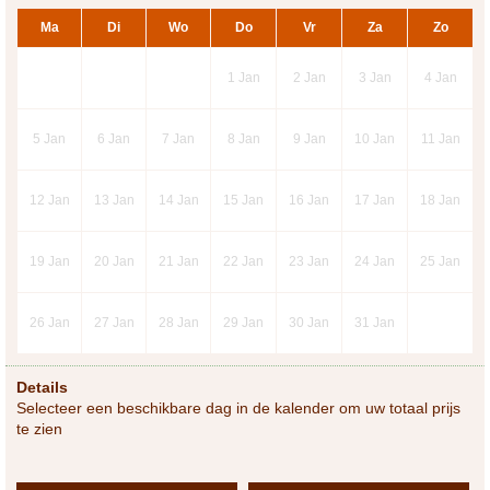
Ma
Di
Wo
Do
Vr
Za
Zo
1
Jan
2
Jan
3
Jan
4
Jan
5
Jan
6
Jan
7
Jan
8
Jan
9
Jan
10
Jan
11
Jan
12
Jan
13
Jan
14
Jan
15
Jan
16
Jan
17
Jan
18
Jan
19
Jan
20
Jan
21
Jan
22
Jan
23
Jan
24
Jan
25
Jan
26
Jan
27
Jan
28
Jan
29
Jan
30
Jan
31
Jan
Details
Selecteer een beschikbare dag in de kalender om uw totaal prijs
te zien