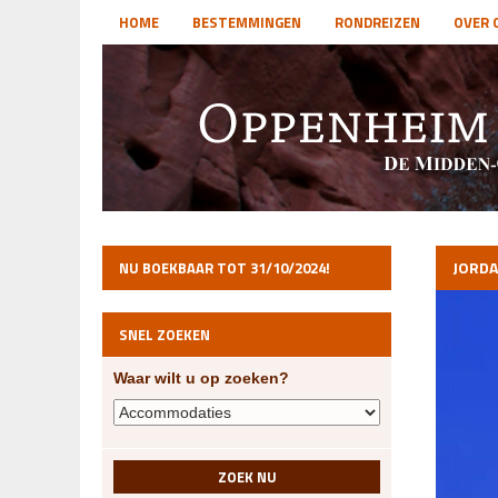
HOME
BESTEMMINGEN
RONDREIZEN
OVER 
JORDA
NU BOEKBAAR TOT 31/10/2024!
SNEL ZOEKEN
Waar wilt u op zoeken?
ZOEK NU