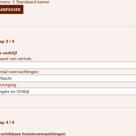
mers: 1 Standaard kamer
AANPASSEN
ap 3 / 4
 verblijf
and van vertrek:
ntal overnachtingen:
rzorging:
ap 4 / 4
schikbare hotelovernachtingen