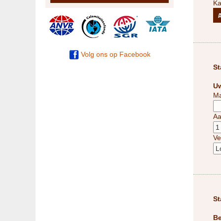
Ka
Volg ons op Facebook
St
Uw
Ma
Aa
Ve
St
Be