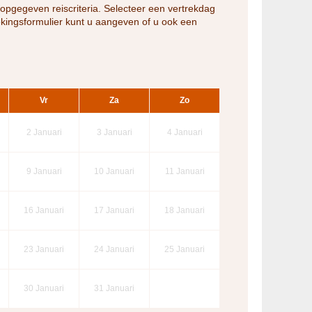
opgegeven reiscriteria. Selecteer een vertrekdag
ekingsformulier kunt u aangeven of u ook een
Vr
Za
Zo
2
Januari
3
Januari
4
Januari
9
Januari
10
Januari
11
Januari
16
Januari
17
Januari
18
Januari
23
Januari
24
Januari
25
Januari
30
Januari
31
Januari