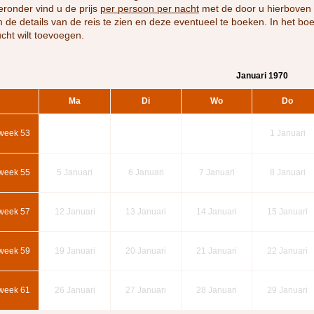
eronder vind u de prijs
per persoon per nacht
met de door u hierboven 
 de details van de reis te zien en deze eventueel te boeken. In het bo
ucht wilt toevoegen.
Januari 1970
Ma
Di
Wo
Do
week 53
1
Januari
week 55
5
Januari
6
Januari
7
Januari
8
Januari
week 57
12
Januari
13
Januari
14
Januari
15
Januari
week 59
19
Januari
20
Januari
21
Januari
22
Januari
week 61
26
Januari
27
Januari
28
Januari
29
Januari