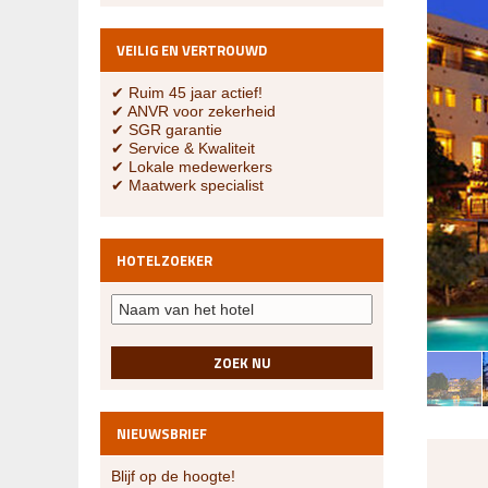
VEILIG EN VERTROUWD
✔ Ruim 45 jaar actief!
✔ ANVR voor zekerheid
✔ SGR garantie
✔ Service & Kwaliteit
✔ Lokale medewerkers
✔ Maatwerk specialist
HOTELZOEKER
ZOEK NU
NIEUWSBRIEF
Blijf op de hoogte!