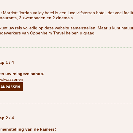
t Marriott Jordan valley hotel is een luxe vijfsterren hotel, dat veel facil
staurants, 3 zwembaden en 2 cinema's.
kunt uw reis volledig op deze website samenstellen. Maar u kunt natuur
edewerkers van Oppenheim Travel helpen u graag.
ap 1 / 4
es uw reisgezelschap:
volwassenen
AANPASSEN
ap 2 / 4
menstelling van de kamers: