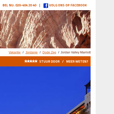
BEL NU: 020-404 20 40 |
VOLG ONS OP FACEBOOK
Vakantie
/
Jordanie
/
Dode Zee
/
Jordan Valley Marriott
★
★
★
★
★
STUUR DOOR
/
MEER WETEN?