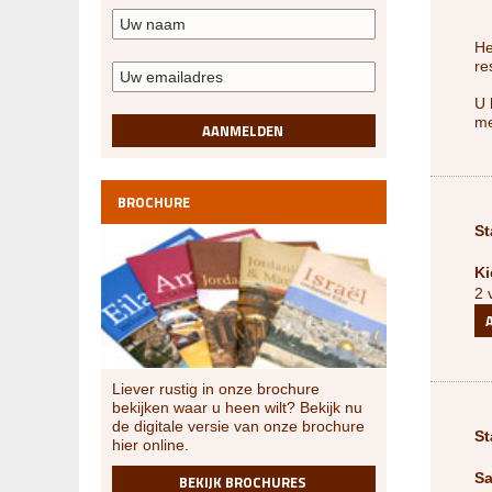
He
re
U 
m
AANMELDEN
BROCHURE
St
Ki
2 
Liever rustig in onze brochure
bekijken waar u heen wilt? Bekijk nu
de digitale versie van onze brochure
St
hier online.
Sa
BEKIJK BROCHURES