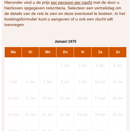
Hieronder vind u de prijs
per persoon per nacht
met de door u
hierboven opgegeven reiscriteria. Selecteer een vertrekdag om
de details van de reis te zien en deze eventueel te boeken. In het
boekingsformulier kunt u aangeven of u ook een vlucht wilt
toevoegen.
Januari 1970
Ma
Di
Wo
Do
Vr
Za
Zo
1
Jan
2
Jan
3
Jan
4
Jan
5
Jan
6
Jan
7
Jan
8
Jan
9
Jan
10
Jan
11
Jan
12
Jan
13
Jan
14
Jan
15
Jan
16
Jan
17
Jan
18
Jan
19
Jan
20
Jan
21
Jan
22
Jan
23
Jan
24
Jan
25
Jan