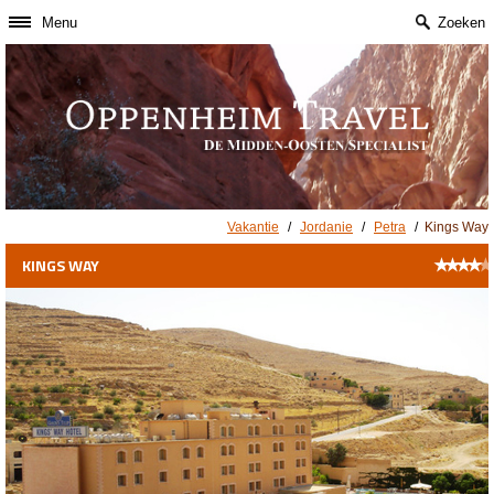
Menu
Zoeken
Vakantie
/
Jordanie
/
Petra
/
Kings Way
★
★
★
★
★
KINGS WAY