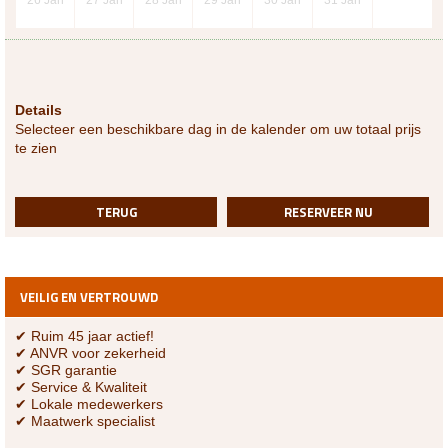
26
Jan
27
Jan
28
Jan
29
Jan
30
Jan
31
Jan
Details
Selecteer een beschikbare dag in de kalender om uw totaal prijs
te zien
TERUG
RESERVEER NU
VEILIG EN VERTROUWD
✔ Ruim 45 jaar actief!
✔ ANVR voor zekerheid
✔ SGR garantie
✔ Service & Kwaliteit
✔ Lokale medewerkers
✔ Maatwerk specialist