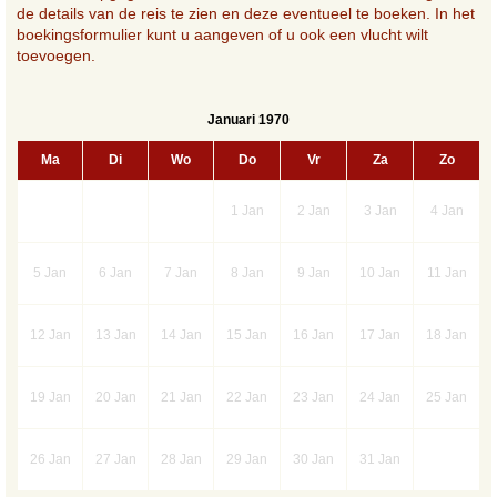
de details van de reis te zien en deze eventueel te boeken. In het
boekingsformulier kunt u aangeven of u ook een vlucht wilt
toevoegen.
Januari 1970
Ma
Di
Wo
Do
Vr
Za
Zo
1
Jan
2
Jan
3
Jan
4
Jan
5
Jan
6
Jan
7
Jan
8
Jan
9
Jan
10
Jan
11
Jan
12
Jan
13
Jan
14
Jan
15
Jan
16
Jan
17
Jan
18
Jan
19
Jan
20
Jan
21
Jan
22
Jan
23
Jan
24
Jan
25
Jan
26
Jan
27
Jan
28
Jan
29
Jan
30
Jan
31
Jan