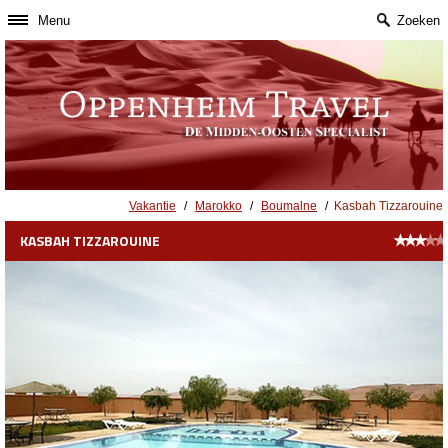
Menu
Zoeken
Vakantie
/
Marokko
/
Boumalne
/
Kasbah Tizzarouine
★
★
★
★
★
KASBAH TIZZAROUINE