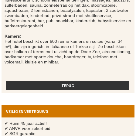
fitnesscentrum, schoonheidsbehandelingen, massages, jacuzzi's,
sulferbaden, sauna, zonneterras op het dak, stoomcabine,
squashbaan, 2 tennisbanen, beautysalon, kapsalon, 2 zoetwater
zwembaden, kinderbad, privé-strand met shuttleservice,
buffetrestaurant, bar, pub, snackbar, kinderclub, babysitservice en
parkeergelegenheid.
Kamers:
Het hotel beschikt over 600 ruime kamers en suites (vanaf 34
m²), die zijn ingericht in Italiaanse of Turkse stijl. Ze beschikken
over balkon of terras met uitzicht op de Dode Zee, airconditioning,
badkamer met aparte douche, haardroger, tv, telefoon met
voicemail, kluisje en minibar.
TERUG
VEILIG EN VERTROUWD
✔ Ruim 45 jaar actief!
✔ ANVR voor zekerheid
✔ SGR garantie