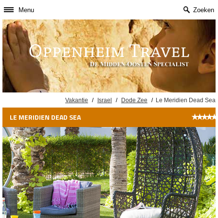
Menu
Zoeken
Vakantie
/
Israel
/
Dode Zee
/
Le Meridien Dead Sea
★
★
★
★
★
LE MERIDIEN DEAD SEA