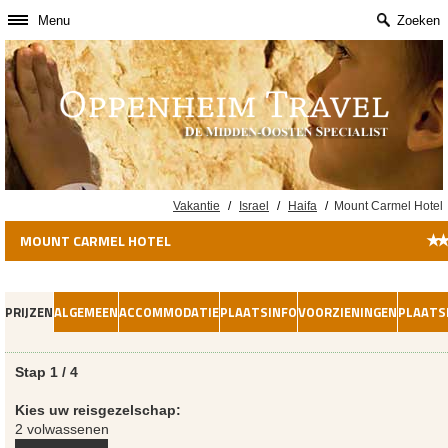
Menu
Zoeken
Vakantie
/
Israel
/
Haifa
/
Mount Carmel Hotel
★
MOUNT CARMEL HOTEL
PRIJZEN
ALGEMEEN
ACCOMMODATIE
PLAATSINFO
VOORZIENINGEN
PLAATS
Stap 1 / 4
Kies uw reisgezelschap:
2 volwassenen