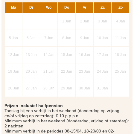
Ma
Di
Wo
Do
Vr
Za
Zo
1
Jan
2
Jan
3
Jan
4
Jan
5
Jan
6
Jan
7
Jan
8
Jan
9
Jan
10
Jan
11
Jan
12
Jan
13
Jan
14
Jan
15
Jan
16
Jan
17
Jan
18
Jan
19
Jan
20
Jan
21
Jan
22
Jan
23
Jan
24
Jan
25
Jan
26
Jan
27
Jan
28
Jan
29
Jan
30
Jan
31
Jan
Prijzen inclusief halfpension
Toeslag bij een verblijf in het weekend (donderdag op vrijdag
en/of vrijdag op zaterdag): € 10 p.p.p.n.
Minimum verblijf in het weekend (donderdag, vrijdag of zaterdag):
2 nachten
Minimum verblijf in de periodes 08-15/04, 18-20/09 en 02-