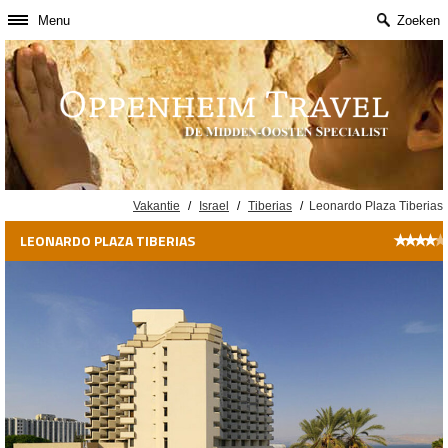
Menu
Zoeken
Vakantie
/
Israel
/
Tiberias
/
Leonardo Plaza Tiberias
★
★
★
★
★
LEONARDO PLAZA TIBERIAS