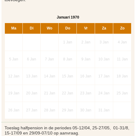
Januari 1970
Ma
Di
Wo
Do
Vr
Za
Zo
1
Jan
2
Jan
3
Jan
4
Jan
5
Jan
6
Jan
7
Jan
8
Jan
9
Jan
10
Jan
11
Jan
12
Jan
13
Jan
14
Jan
15
Jan
16
Jan
17
Jan
18
Jan
19
Jan
20
Jan
21
Jan
22
Jan
23
Jan
24
Jan
25
Jan
26
Jan
27
Jan
28
Jan
29
Jan
30
Jan
31
Jan
Toeslag halfpension in de periodes 05-12/04, 25-27/05, 01-31/8,
15-17/09 en 29/09-07/10 op aanvraag.